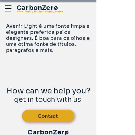
CarbonZerø
silver lining in challenging times
Avenir Light é uma fonte limpa e
elegante preferida pelos
designers. É boa para os olhos e
uma ótima fonte de títulos,
parágrafos e mais.
How can we help you?
get in touch with us
Contact
CarbonZerø